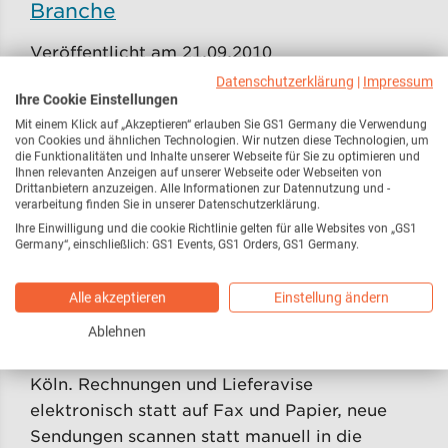
Branche
Veröffentlicht am 21.09.2010
Datenschutzerklärung
|
Impressum
Hamburg. Vom Schreibwaren-Fachhandel bis
Ihre Cookie Einstellungen
zum Modesektor – bei der Verleihung des ECR
Mit einem Klick auf „Akzeptieren“ erlauben Sie GS1 Germany die Verwendung
von Cookies und ähnlichen Technologien. Wir nutzen diese Technologien, um
Awards 2010 in den Hamburger
die Funktionalitäten und Inhalte unserer Webseite für Sie zu optimieren und
Deichtorhallen standen Unternehmen im
Ihnen relevanten Anzeigen auf unserer Webseite oder Webseiten von
Drittanbietern anzuzeigen. Alle Informationen zur Datennutzung und -
Rampenlicht, die in ihren Branchen
verarbeitung finden Sie in unserer Datenschutzerklärung.
Pionierarbeit
Ihre Einwilligung und die cookie Richtlinie gelten für alle Websites von „GS1
Germany“, einschließlich: GS1 Events, GS1 Orders, GS1 Germany.
12.000 Euro jährlich in der Heilmittel
logistik gespart
Alle akzeptieren
Einstellung ändern
Ablehnen
Veröffentlicht am 15.09.2010
Köln. Rechnungen und Lieferavise
elektronisch statt auf Fax und Papier, neue
Sendungen scannen statt manuell in die