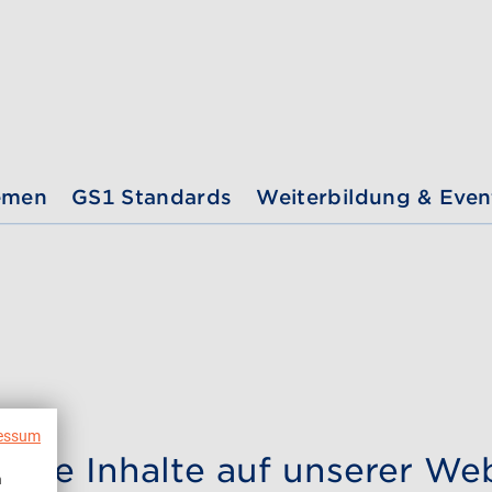
emen
GS1 Standards
Weiterbildung & Even
essum
evante Inhalte auf unserer We
n