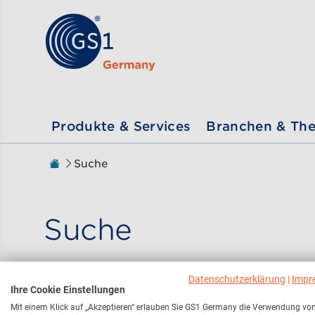
Zum Inhalt gehen
ßen
Produkte & Services
Branchen & Th
Zur Startseite
Suche
Sie sind hier:
Suche
Datenschutzerklärung
|
Impr
Ihre Cookie Einstellungen
Hier finden Sie alle rel
Mit einem Klick auf „Akzeptieren“ erlauben Sie GS1 Germany die Verwendung vo