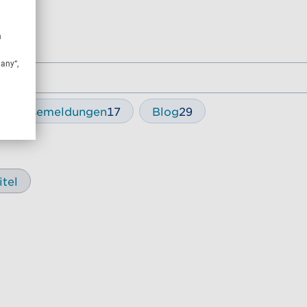
n
many“,
 / Pressemeldungen
17
Blog
29
itel