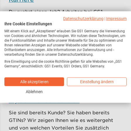
Du suchst einen Job? Arbeiten bei GS1
Germany umfasst sinnstiftende Aufgaben im
Datenschutzerklärung
|
Impressum
Ihre Cookie Einstellungen
Team mit tollen Kolleg:innen. Jetzt
Mit einem Klick auf „Akzeptieren“ erlauben Sie GS1 Germany die Verwendung
informieren, bewerben, Karriere starten!
von Cookies und ähnlichen Technologien. Wir nutzen diese Technologien, um
die Funktionalitäten und Inhalte unserer Webseite für Sie zu optimieren und
Ihnen relevanten Anzeigen auf unserer Webseite oder Webseiten von
Kontakt
Drittanbietern anzuzeigen. Alle Informationen zur Datennutzung und -
verarbeitung finden Sie in unserer Datenschutzerklärung.
Unser Kundenservice ist über das
Ihre Einwilligung und die cookie Richtlinie gelten für alle Websites von „GS1
Germany“, einschließlich: GS1 Events, GS1 Orders, GS1 Germany.
Kontaktformular zu erreichen. Auch steht
unser Chatbot “Beep” zur Verfügung. Adresse:
Alle akzeptieren
Einstellung ändern
Stolberger Straße 1ß8 a, 50933 Köln
Ablehnen
myGS1 Kundenbereich
Sie sind bereits Kunde? Sie haben bereits
GTINs? Wir zeigen Ihnen wie es weitergeht
und von welchen Vorteilen Sie zusätzlich