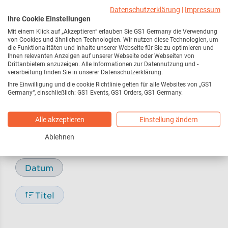
Webseite
216
Datenschutzerklärung
|
Impressum
Ihre Cookie Einstellungen
Mit einem Klick auf „Akzeptieren“ erlauben Sie GS1 Germany die Verwendung
Pressemitteilungen /
17
von Cookies und ähnlichen Technologien. Wir nutzen diese Technologien, um
Pressemeldungen
die Funktionalitäten und Inhalte unserer Webseite für Sie zu optimieren und
Ihnen relevanten Anzeigen auf unserer Webseite oder Webseiten von
Drittanbietern anzuzeigen. Alle Informationen zur Datennutzung und -
verarbeitung finden Sie in unserer Datenschutzerklärung.
Blog
29
Ihre Einwilligung und die cookie Richtlinie gelten für alle Websites von „GS1
Germany“, einschließlich: GS1 Events, GS1 Orders, GS1 Germany.
Alle akzeptieren
Einstellung ändern
Sortieren nach
Ablehnen
Relevanz
Datum
Titel