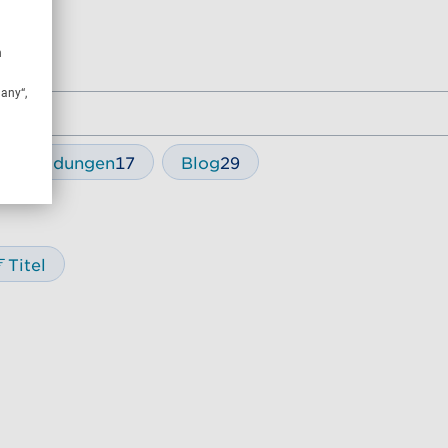
n
many“,
essemeldungen
17
Blog
29
Titel