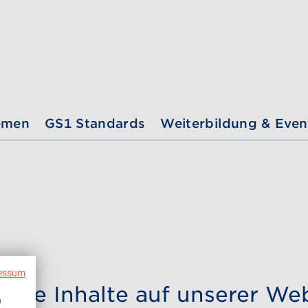
emen
GS1 Standards
Weiterbildung & Even
essum
evante Inhalte auf unserer We
n