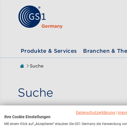
Zum Inhalt gehen
ßen
Produkte & Services
Branchen & Th
Zur Startseite
Suche
Sie sind hier:
Suche
Datenschutzerklärung
|
Impr
Ihre Cookie Einstellungen
Hier finden Sie alle rel
Mit einem Klick auf „Akzeptieren“ erlauben Sie GS1 Germany die Verwendung vo