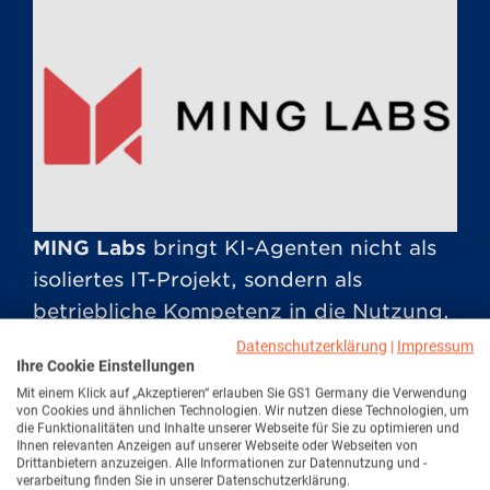
MING Labs
bringt KI-Agenten nicht als
isoliertes IT-Projekt, sondern als
betriebliche Kompetenz in die Nutzung.
In einem strukturierten 90-Tage-/12-
Datenschutzerklärung
|
Impressum
Ihre Cookie Einstellungen
Wochen-Modell werden priorisierte
Mit einem Klick auf „Akzeptieren“ erlauben Sie GS1 Germany die Verwendung
Prozesse ausgewählt, Agenten
von Cookies und ähnlichen Technologien. Wir nutzen diese Technologien, um
die Funktionalitäten und Inhalte unserer Webseite für Sie zu optimieren und
aufgebaut, mit realen Fachanwendern
Ihnen relevanten Anzeigen auf unserer Webseite oder Webseiten von
Drittanbietern anzuzeigen. Alle Informationen zur Datennutzung und -
validiert und in den Alltag überführt.
verarbeitung finden Sie in unserer Datenschutzerklärung.