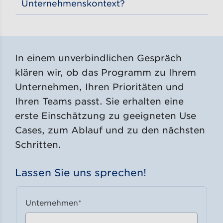
Unternehmenskontext?
Ein KI-Agent ist eine KI-gestützte Anwendung, die bestimmte Aufgaben oder Prozesse im Unternehmen unterstützt oder teilweise automatisiert.
Im Programm „KI für den Mittelstand“ werden KI-Agenten für konkrete Einsatzfelder aufgebaut, zum Beispiel für Marketing, Reporting, Wissensmanagement, Onboarding oder Angebotserstellung. Ziel ist ein produktiv nutzbarer Agent mit klarem Prozessbezug, definierten KPIs und Übergabe in den Arbeitsalltag.
In einem unverbindlichen Gespräch
klären wir, ob das Programm zu Ihrem
Unternehmen, Ihren Prioritäten und
Ihren Teams passt. Sie erhalten eine
erste Einschätzung zu geeigneten Use
Cases, zum Ablauf und zu den nächsten
Schritten.
Lassen Sie uns sprechen!
Unternehmen
*