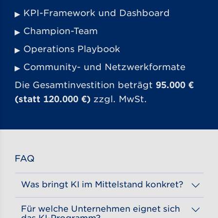
KPI-Framework und Dashboard
Champion-Team
Operations Playbook
Community- und Netzwerkformate
Die Gesamtinvestition beträgt
95.000 €
(statt 120.000 €)
zzgl. MwSt.
FAQ
Was bringt KI im Mittelstand konkret?
KI im Mittelstand bedeutet, künstliche Intelligenz gezielt für wiederkehrende Geschäftsprozesse nutzbar zu machen.
Das 12-Wochen-Programm von GS1 Germany verbindet Kompetenzaufbau, die Umsetzung erster KI-Agenten und Community-Elemente für nachhaltigen Wissenstransfer. So entstehen konkrete Anwendungen statt einzelner Pilotversuche.
Für welche Unternehmen eignet sich
das KI-Programm?