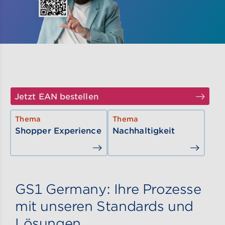
Jetzt EAN bestellen
Go t
Thema
Thema
Shopper Experience
Nachhaltigkeit
Go to content
Go to
GS1 Germany: Ihre Prozesse
mit unseren Standards und
Lösungen