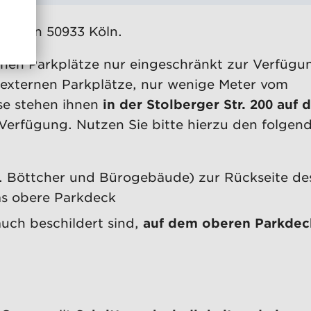
108 a in 50933 Köln.
en Parkplätze nur eingeschränkt zur Verfügu
 externen Parkplätze, nur wenige Meter vom
se stehen ihnen
in der Stolberger Str. 200 auf
Verfügung. Nutzen Sie bitte hierzu den folgen
. Böttcher und Bürogebäude) zur Rückseite de
as obere Parkdeck
 auch beschildert sind,
auf dem oberen Parkdec