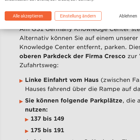
Sie erreichen uns in der Stolberger Str. 
Alle akzeptieren
Einstellung ändern
Ablehnen
Am GS1 Germany Knowledge Center steh
Alternativ können Sie auf einem unserer
Knowledge Center entfernt, parken. Die
oberen Parkdeck der Firma Cresco
zur 
Zufahrtsweg:
Linke Einfahrt vom Haus
(zwischen Fa
Hauses fahrend über die Rampe auf d
Sie können folgende Parkplätze
, die
nutzen:
137 bis 149
175 bis 191