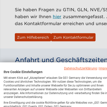
Sie haben Fragen zu GTIN, GLN, NVE/S
haben wir Ihnen
hier
zusammengefasst. 
das Kontaktformular erreichen und uns
Zum Hilfebereich
Zum Kontaktformular
Anfahrt und Geschäftszeite
Datenschutzerklärung
|
Impr
Ihre Cookie Einstellungen
GS1 Germany GmbH
Mit einem Klick auf „Akzeptieren“ erlauben Sie GS1 Germany die Verwendung vo
Stolberger Straße 108 a - 50933 Köln
Cookies und ähnlichen Technologien. Wir nutzen diese Technologien, um die
Funktionalitäten und Inhalte unserer Webseite für Sie zu optimieren und Ihnen
Postfach 30 02 51 - 50772 Köln
relevanten Anzeigen auf unserer Webseite oder Webseiten von Drittanbietern
Tel.:+49 221 94714- 0 (Mo-Fr 9-16 Uhr)
anzuzeigen. Alle Informationen zur Datennutzung und -verarbeitung finden Sie i
unserer Datenschutzerklärung.
Fax:+49 221 94714- 990
Ihre Einwilligung und die cookie Richtlinie gelten für alle Websites von „GS1 Ger
einschließlich: GS1 Events, GS1 Orders, GS1 Germany.