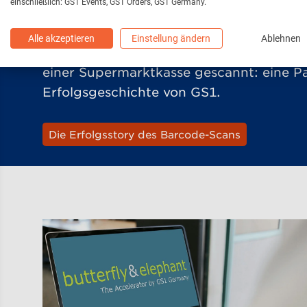
Beep...
einschließlich: GS1 Events, GS1 Orders, GS1 Germany.
Alle akzeptieren
Einstellung ändern
Ablehnen
Vor mehr als 50 Jahren wurde zum erste
einer Supermarktkasse gescannt: eine 
Erfolgsgeschichte von GS1.
Die Erfolgsstory des Barcode-Scans