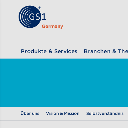
Zum Inhalt gehen
ßen
Produkte & Services
Branchen & Th
Über uns
Vision & Mission
Selbstverständnis