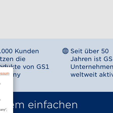
.000 Kunden
Seit über 50
tzen die
Jahren ist GS
odukte von GS1
Unternehme
rmany
weltweit akti
essum
n
n
einem einfachen
many“,