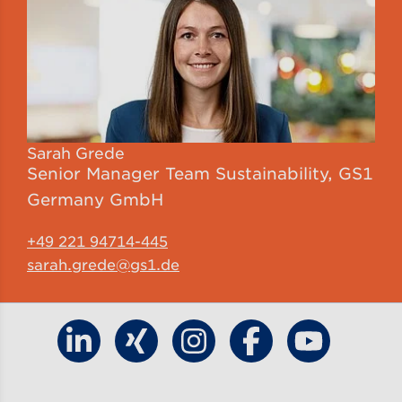
Sarah Grede
Senior Manager Team Sustainability,
GS1
Germany GmbH
+49 221 94714-445
sarah.grede@gs1.de
Finde GS1 Germany auf LinkedIn
Finde GS1 Germany auf Xing
Finde GS1 Germany auf Ins
Finde GS1 Germany
Finde GS1 G