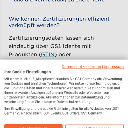
Wie können Zertifizierungen effizient
verknüpft werden?
Zertifizierungsdaten lassen sich
eindeutig über GS1 Idente mit
Produkten (
GTIN
) oder
Unternehmenseinheiten (
GLN
)
Datenschutzerklärung
|
Impressum
verknüpfen. So können Informationen
Ihre Cookie Einstellungen
nahtlos über Marktplätze, Handel und
Mit einem Klick auf „Akzeptieren“ erlauben Sie GS1 Germany die Verwendung
von Cookies und ähnlichen Technologien. Wir nutzen diese Technologien, um
Partner ausgetauscht werden –
die Funktionalitäten und Inhalte unserer Webseite für Sie zu optimieren und
Ihnen relevanten Anzeigen auf unserer Webseite oder Webseiten von
zuverlässig und standardisiert.
Drittanbietern anzuzeigen. Alle Informationen zur Datennutzung und -
verarbeitung finden Sie in unserer Datenschutzerklärung.
Dies erleichtert die Verifizierung von
Ihre Einwilligung und die cookie Richtlinie gelten für alle Websites von „GS1
Nachhaltigkeitszertifikaten und deren
Germany“, einschließlich: GS1 Events, GS1 Orders, GS1 Germany.
eindeutige Zuordnung zu dem