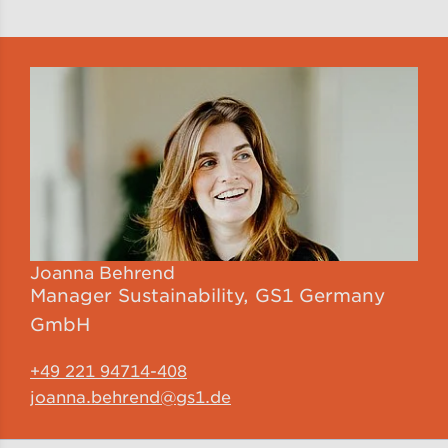
Joanna Behrend
Manager Sustainability,
GS1 Germany
GmbH
+49 221 94714-408
joanna.behrend@gs1.de