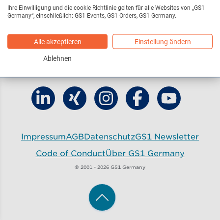
Ihre Einwilligung und die cookie Richtlinie gelten für alle Websites von „GS1
Germany“, einschließlich: GS1 Events, GS1 Orders, GS1 Germany.
Alle akzeptieren
Einstellung ändern
Ablehnen
Finde GS1 Germany auf LinkedIn
Finde GS1 Germany auf Xing
Finde GS1 Germany auf Ins
Finde GS1 Germany
Finde GS1 G
Impressum
AGB
Datenschutz
GS1 Newsletter
Code of Conduct
Über GS1 Germany
© 2001 - 2026 GS1 Germany
Zum Anfang der Seite zurüc