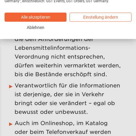
Deutschland ist das Deutsch.
Germany“, einschließlich: GS1 Events, GS1 Orders, GS1 Germany.
Lebensmittel, die vor dem 13.
Alle akzeptieren
Einstellung ändern
Dezember 2014 in Verkehr gebracht
Ablehnen
oder gekennzeichnet wurden und
die den Anforderungen der
Lebensmittelinformations-
Verordnung nicht entsprechen,
dürfen weiterhin vermarktet werden,
bis die Bestände erschöpft sind.
Verantwortlich für die Informationen
ist derjenige, der sie in Verkehr
bringt oder sie verändert – egal ob
bewusst oder unbewusst.
Auch im Onlineshop, im Katalog
oder beim Telefonverkauf werden