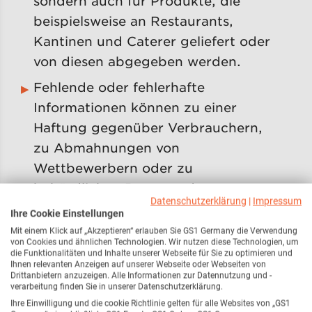
sondern auch für Produkte, die
beispielsweise an Restaurants,
Kantinen und Caterer geliefert oder
von diesen abgegeben werden.
Fehlende oder fehlerhafte
Informationen können zu einer
Haftung gegenüber Verbrauchern,
zu Abmahnungen von
Wettbewerbern oder zu
behördlichen Beanstandungen
Datenschutzerklärung
|
Impressum
führen.
Ihre Cookie Einstellungen
Mit einem Klick auf „Akzeptieren“ erlauben Sie GS1 Germany die Verwendung
Pflichtinformationen müssen in der
von Cookies und ähnlichen Technologien. Wir nutzen diese Technologien, um
leicht verständlichen Sprache des
die Funktionalitäten und Inhalte unserer Webseite für Sie zu optimieren und
Ihnen relevanten Anzeigen auf unserer Webseite oder Webseiten von
Landes gemacht werden, in dem das
Drittanbietern anzuzeigen. Alle Informationen zur Datennutzung und -
verarbeitung finden Sie in unserer Datenschutzerklärung.
Lebensmittel vermarktet wird. In
Ihre Einwilligung und die cookie Richtlinie gelten für alle Websites von „GS1