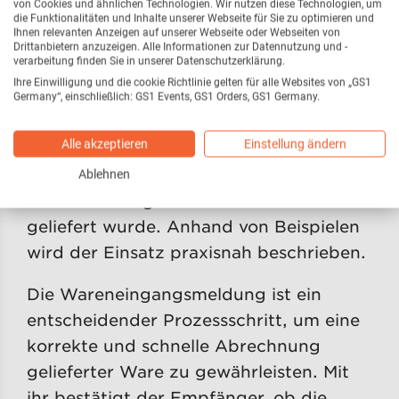
von Cookies und ähnlichen Technologien. Wir nutzen diese Technologien, um
standardisierte Prozess ist Bestandteil
die Funktionalitäten und Inhalte unserer Webseite für Sie zu optimieren und
Ihnen relevanten Anzeigen auf unserer Webseite oder Webseiten von
der Anwendungsempfehlung für einen
Drittanbietern anzuzeigen. Alle Informationen zur Datennutzung und -
verarbeitung finden Sie in unserer Datenschutzerklärung.
effizienten Wareneingang. Er legt unter
Ihre Einwilligung und die cookie Richtlinie gelten für alle Websites von „GS1
anderem fest, in welchem Zeitrahmen
Germany“, einschließlich: GS1 Events, GS1 Orders, GS1 Germany.
das RECADV vom Warenempfänger
Alle akzeptieren
Einstellung ändern
versendet werden soll. Definiert werden
auch Begriffe für Abweichungen, etwa,
Ablehnen
wenn zu wenig oder zu viel Ware
geliefert wurde. Anhand von Beispielen
wird der Einsatz praxisnah beschrieben.
Die Wareneingangsmeldung ist ein
entscheidender Prozessschritt, um eine
korrekte und schnelle Abrechnung
gelieferter Ware zu gewährleisten. Mit
ihr bestätigt der Empfänger, ob die