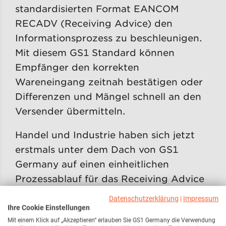
standardisierten Format EANCOM
RECADV (Receiving Advice) den
Informationsprozess zu beschleunigen.
Mit diesem GS1 Standard können
Empfänger den korrekten
Wareneingang zeitnah bestätigen oder
Differenzen und Mängel schnell an den
Versender übermitteln.
Handel und Industrie haben sich jetzt
erstmals unter dem Dach von GS1
Germany auf einen einheitlichen
Prozessablauf für das Receiving Advice
geeinigt. Beteiligt waren Unternehmen
Datenschutzerklärung
|
Impressum
wie DMK, Dr. Oetker, Edeka, Globus,
Ihre Cookie Einstellungen
Mit einem Klick auf „Akzeptieren“ erlauben Sie GS1 Germany die Verwendung
Nestlé, P&G und Rewe. Der