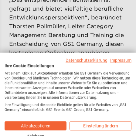
gefragt und bietet vielfältige berufliche
Entwicklungsperspektiven“, begründet
Thorsten Pollmüller, Leiter Category
Management Beratung und Training die
Entscheidung von GS1 Germany, diesen
kostenlosen Onlinekurs anzubieten.
Datenschutzerklärung
|
Impressum
Bislang seien jedoch nur wenige
Ihre Cookie Einstellungen
Mitarbeiter im Einzelhandel ausreichend
Mit einem Klick auf „Akzeptieren“ erlauben Sie GS1 Germany die Verwendung
über Ziele und Hintergründe von
von Cookies und ähnlichen Technologien. Wir nutzen diese Technologien, um
die Funktionalitäten und Inhalte unserer Webseite für Sie zu optimieren und
Category Management informiert. Das
Ihnen relevanten Anzeigen auf unserer Webseite oder Webseiten von
Drittanbietern anzuzeigen. Alle Informationen zur Datennutzung und -
belege auch eine im Oktober 2012
verarbeitung finden Sie in unserer Datenschutzerklärung.
veröffentlichte Studie von GS1 Germany
Ihre Einwilligung und die cookie Richtlinie gelten für alle Websites von „GS1
Germany“, einschließlich: GS1 Events, GS1 Orders, GS1 Germany.
in Kooperation mit LZ direkt. Die neuen
E-Learning-Module sollen hier Abhilfe
Alle akzeptieren
Einstellung ändern
schaffen.