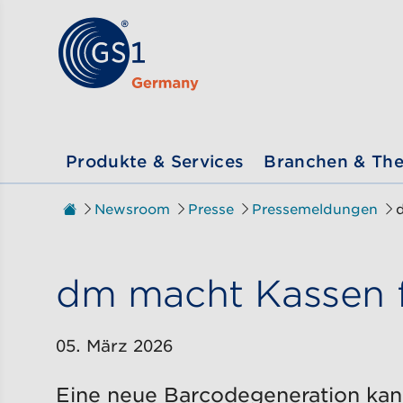
Zum Inhalt gehen
ßen
Produkte & Services
Branchen & Th
Zur Startseite
Newsroom
Presse
Pressemeldungen
Sie sind hier:
dm macht Kassen f
05. März 2026
Eine neue Barcodegeneration kann