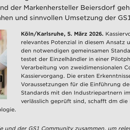
der Markenhersteller Beiersdorf gehör
snahen und sinnvollen Umsetzung der GS
Köln/Karlsruhe, 5. März 2026.
Kassierv
relevantes Potenzial in diesem Ansatz
den notwendigen gemeinsamen Standard
testet der Einzelhändler in einer Pilo
Verarbeitung von zweidimensionalen Co
Kassiervorgang. Die ersten Erkenntnisse
Voraussetzungen für die Einführung de
Standards mit den Industriepartnern i
verlässlich geprüft sind, schafft dm di
logie.
rie und der GS1 Community zusammen, um relev