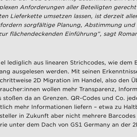
lexen Anforderungen aller Beteiligten gerecht
n Lieferkette umsetzen lassen, ist derzeit alle
rdern sorgfältige Planung, Abstimmung und aus
zur flächendeckenden Einführung”, sagt Roman
l lediglich aus linearen Strichcodes, wie dem
ang ausgelesen werden. Mit seinen Erkenntniss
 schrittweise 2D Migration im Handel, also den
raucher:innen wollen mehr Transparenz, Infor
es stoßen da an Grenzen. QR-Codes und Co. je
ich mehr Informationen liefern – etwa zu Haltb
teller in Zukunft aber nicht mehrere Barcode
trie unter dem Dach von GS1 Germany an der 2