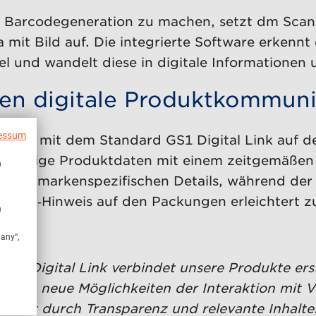
ue Barcodegeneration zu machen, setzt dm Scann
mit Bild auf. Die integrierte Software erkenn
el und wandelt diese in digitale Informationen 
hen digitale Produktkommuni
essum
-Codes mit dem Standard GS1 Digital Link auf 
chwertige Produktdaten mit einem zeitgemäßen
n
g zu markenspezifischen Details, während der
n me“‑Hinweis auf den Packungen erleichtert zu
n
many“,
it Digital Link verbindet unsere Produkte erst
arken neue Möglichkeiten der Interaktion mit V
rwert durch Transparenz und relevante Inhalte