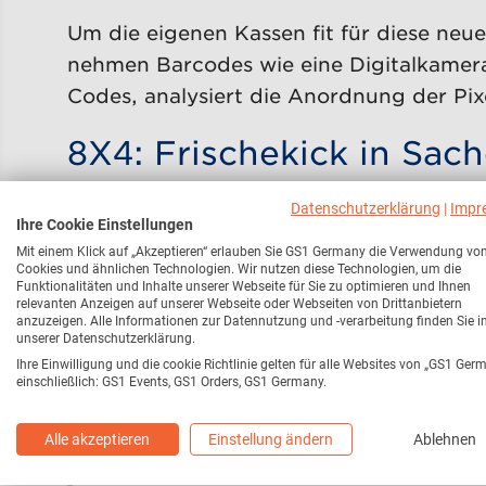
Um die eigenen Kassen fit für diese ne
nehmen Barcodes wie eine Digitalkamera 
Codes, analysiert die Anordnung der Pix
8X4: Frischekick in Sac
Datenschutzerklärung
|
Impr
Beiersdorf bietet für die Marke 8X4 QR
Ihre Cookie Einstellungen
Jahr im Handel an und verbindet so ho
Mit einem Klick auf „Akzeptieren“ erlauben Sie GS1 Germany die Verwendung vo
Cookies und ähnlichen Technologien. Wir nutzen diese Technologien, um die
erhalten per Smartphone direkten Zugan
Funktionalitäten und Inhalte unserer Webseite für Sie zu optimieren und Ihnen
relevanten Anzeigen auf unserer Webseite oder Webseiten von Drittanbietern
nutzbar bleibt. Ein entsprechender „Sca
anzuzeigen. Alle Informationen zur Datennutzung und -verarbeitung finden Sie i
Verbraucher:innen.
unserer Datenschutzerklärung.
Ihre Einwilligung und die cookie Richtlinie gelten für alle Websites von „GS1 Ger
einschließlich: GS1 Events, GS1 Orders, GS1 Germany.
„Der neue GS1 Standard für 2D‑Codes m
Alle akzeptieren
Einstellung ändern
Ablehnen
Informationen und eröffnet unseren M
bereits am Regal einen spürbaren Meh