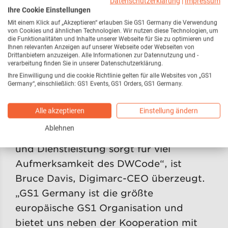
Datenschutzerklärung
|
Impressum
Ihre Cookie Einstellungen
Als GS1 Germany Solution Provider
Mit einem Klick auf „Akzeptieren“ erlauben Sie GS1 Germany die Verwendung
bringt Digimarc einen Use Case ins
von Cookies und ähnlichen Technologien. Wir nutzen diese Technologien, um
die Funktionalitäten und Inhalte unserer Webseite für Sie zu optimieren und
Knowledge Center, in dem Live-
Ihnen relevanten Anzeigen auf unserer Webseite oder Webseiten von
Drittanbietern anzuzeigen. Alle Informationen zur Datennutzung und -
Komponenten die Standards und
verarbeitung finden Sie in unserer Datenschutzerklärung.
Lösungen von GS1 demonstrieren,
Ihre Einwilligung und die cookie Richtlinie gelten für alle Websites von „GS1
Germany“, einschließlich: GS1 Events, GS1 Orders, GS1 Germany.
testen und für alle interessierten
Unternehmen erlebbar machen. „Allein
Alle akzeptieren
Einstellung ändern
die Besucherzahl von jährlich mehr als
Ablehnen
25.000 Vertretern aus Handel, Industrie
und Dienstleistung sorgt für viel
Aufmerksamkeit des DWCode“, ist
Bruce Davis, Digimarc-CEO überzeugt.
„GS1 Germany ist die größte
europäische GS1 Organisation und
bietet uns neben der Kooperation mit