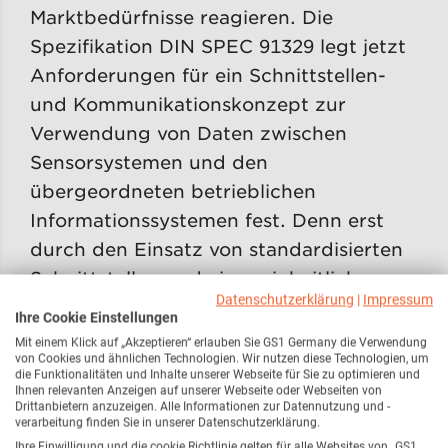
Marktbedürfnisse reagieren. Die
Spezifikation DIN SPEC 91329 legt jetzt
Anforderungen für ein Schnittstellen-
und Kommunikationskonzept zur
Verwendung von Daten zwischen
Sensorsystemen und den
übergeordneten betrieblichen
Informationssystemen fest. Denn erst
durch den Einsatz von standardisierten
Schnittstellen und einer einheitlichen
Datenschutzerklärung
|
Impressum
Sprache wird eine Verknüpfung aller
Ihre Cookie Einstellungen
Anwendungen und aller operativen
Mit einem Klick auf „Akzeptieren“ erlauben Sie GS1 Germany die Verwendung
von Cookies und ähnlichen Technologien. Wir nutzen diese Technologien, um
Prozesse unternehmensübergreifend
die Funktionalitäten und Inhalte unserer Webseite für Sie zu optimieren und
und entlang der gesamten horizontalen
Ihnen relevanten Anzeigen auf unserer Webseite oder Webseiten von
Drittanbietern anzuzeigen. Alle Informationen zur Datennutzung und -
und vertikalen Wertschöpfungskette
verarbeitung finden Sie in unserer Datenschutzerklärung.
Ihre Einwilligung und die cookie Richtlinie gelten für alle Websites von „GS1