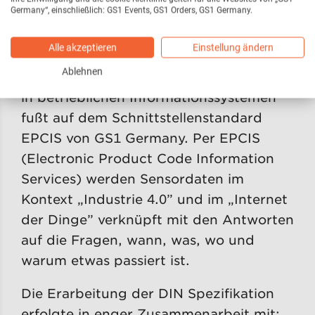
möglich.
Germany“, einschließlich: GS1 Events, GS1 Orders, GS1 Germany.
Die DIN SPEC 91329 „Erweiterung des
Alle akzeptieren
Einstellung ändern
EPCIS-Ereignismodells um aggregierte
Ablehnen
Produktionsereignisse zur Verwendung
in betrieblichen Informationssystemen“
fußt auf dem Schnittstellenstandard
EPCIS von GS1 Germany. Per EPCIS
(Electronic Product Code Information
Services) werden Sensordaten im
Kontext „Industrie 4.0” und im „Internet
der Dinge” verknüpft mit den Antworten
auf die Fragen, wann, was, wo und
warum etwas passiert ist.
Die Erarbeitung der DIN Spezifikation
erfolgte in enger Zusammenarbeit mit: