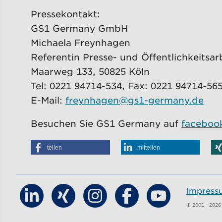
Pressekontakt:
GS1 Germany GmbH
Michaela Freynhagen
Referentin Presse- und Öffentlichkeitsar
Maarweg 133, 50825 Köln
Tel: 0221 94714-534, Fax: 0221 94714-56
E-Mail:
freynhagen@gs1-germany.de
Besuchen Sie GS1 Germany auf
faceboo
teilen
mitteilen
Impress
Finde GS1 Germany auf LinkedIn
Finde GS1 Germany auf Xing
Finde GS1 Germany auf In
Finde GS1 Germany
Finde GS1 G
© 2001 - 202