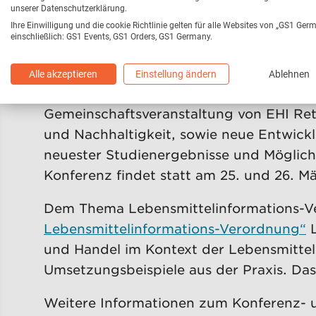
unserer Datenschutzerklärung.
Log 2014: 20. Handelslogistik Ko
Ihre Einwilligung und die cookie Richtlinie gelten für alle Websites von „GS1 Ger
einschließlich: GS1 Events, GS1 Orders, GS1 Germany.
Die Log feiert ihr zwanzigjähriges Jubil
Nachhaltigkeit. Erstmalig wird nun auf
Alle akzeptieren
Einstellung ändern
Ablehnen
Nachhaltigkeit in der Logistik im Rahme
Gemeinschaftsveranstaltung von EHI Re
und Nachhaltigkeit, sowie neue Entwicklu
neuester Studienergebnisse und Möglich
Konferenz findet statt am 25. und 26. Mä
Dem Thema Lebensmittelinformations-Ver
Lebensmittelinformations-Verordnung“
L
und Handel im Kontext der Lebensmittel
Umsetzungsbeispiele aus der Praxis. Das
Weitere Informationen zum Konferenz-