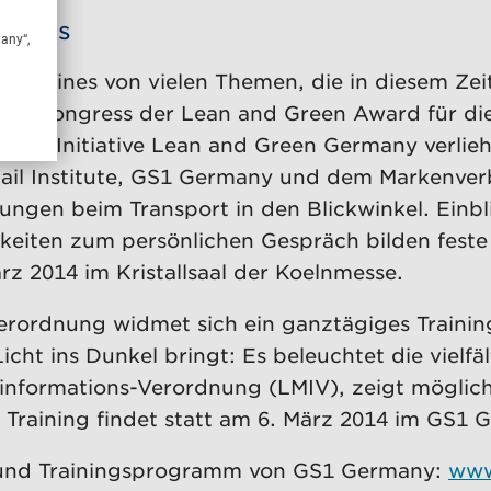
ngress
many“,
äum. Eines von vielen Themen, die in diesem Ze
 dem Kongress der Lean and Green Award für di
n der Initiative Lean and Green Germany verlieh
tail Institute, GS1 Germany und dem Markenve
ngen beim Transport in den Blickwinkel. Einblic
keiten zum persönlichen Gespräch bilden feste
rz 2014 im Kristallsaal der Koelnmesse.
ordnung widmet sich ein ganztägiges Training
icht ins Dunkel bringt: Es beleuchtet die vielf
informations-Verordnung (LMIV), zeigt möglic
 Training findet statt am 6. März 2014 im GS1
 und Trainingsprogramm von GS1 Germany:
www