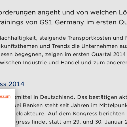
orderungen angeht und von welchen Lösu
rainings von GS1 Germany im ersten Qu
achhaltigkeit, steigende Transportkosten und 
kunftsthemen und Trends die Unternehmen aus 
iesen begegnen, zeigen im ersten Quartal 201
wischen Industrie und Handel und zum anderen 
ess 2014
ahlungsmittel in Deutschland. Das bestätigen a
essum
und bei Banken steht seit Jahren im Mittelpunkt
n
n Bargeldakteure. Auf dem Kongress berichten B
ongress findet statt am 29. und 30. Januar 20
n