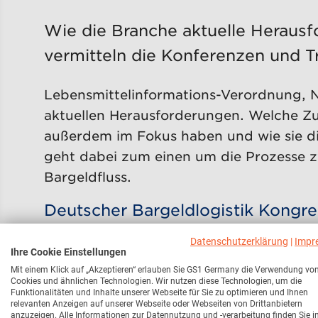
Wie die Branche aktuelle Herausf
vermitteln die Konferenzen und T
Lebensmittelinformations-Verordnung, N
aktuellen Herausforderungen. Welche Zu
außerdem im Fokus haben und wie sie d
geht dabei zum einen um die Prozesse z
Bargeldfluss.
Deutscher Bargeldlogistik Kongr
Bargeld ist und bleibt das wichtigste Z
Datenschutzerklärung
|
Impr
Ihre Cookie Einstellungen
dazugehörige Bargeldlogistik im Handel 
Mit einem Klick auf „Akzeptieren“ erlauben Sie GS1 Germany die Verwendung vo
Cookies und ähnlichen Technologien. Wir nutzen diese Technologien, um die
und Kostenbelastungen für die einzelne
Funktionalitäten und Inhalte unserer Webseite für Sie zu optimieren und Ihnen
Lösungen beim Bargeldmanagement. Der K
relevanten Anzeigen auf unserer Webseite oder Webseiten von Drittanbietern
anzuzeigen. Alle Informationen zur Datennutzung und -verarbeitung finden Sie i