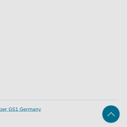
ber GS1 Germany
Zum A