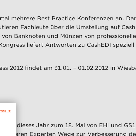
tal mehrere Best Practice Konferenzen an. Dar
kutieren Fachleute über die Umstellung auf Cas
 von Banknoten und Münzen von professionelle
ongress liefert Antworten zu CashEDI speziell
ess 2012 findet am 31.01. – 01.02.2012 in Wies
essum
n
“ wird dieses Jahr zum 18. Mal von EHI und GS
äsentieren Experten Wege zur Verbesserung de