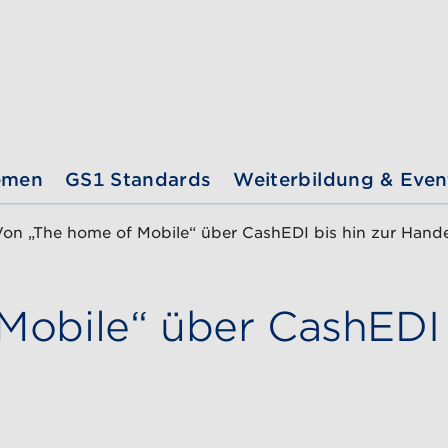
emen
GS1 Standards
Weiterbildung & Even
Von „The home of Mobile“ über CashEDI bis hin zur Handel
obile“ über CashEDI 