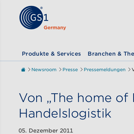
Zum Inhalt gehen
ßen
Produkte & Services
Branchen & Th
Zur Startseite
Newsroom
Presse
Pressemeldungen
Sie sind hier:
Von „The home of M
Handelslogistik
05. Dezember 2011