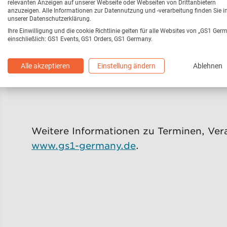
relevanten Anzeigen auf unserer Webseite oder Webseiten von Drittanbietern
Handel. Darüber hinaus beeinflussen akt
anzuzeigen. Alle Informationen zur Datennutzung und -verarbeitung finden Sie i
unserer Datenschutzerklärung.
Handelslogistik in immer stärkerem Maße
Ihre Einwilligung und die cookie Richtlinie gelten für alle Websites von „GS1 Ger
einschließlich: GS1 Events, GS1 Orders, GS1 Germany.
Die LOG 2012: 18. Handelslogistik Kong
Alle akzeptieren
Einstellung ändern
Ablehnen
Weitere Informationen zu Terminen, Vera
www.gs1-germany.de
.