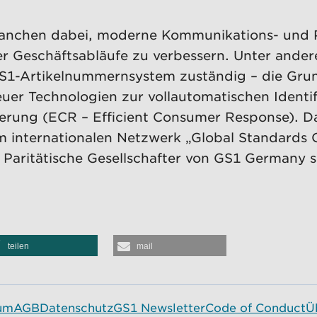
ranchen dabei, moderne Kommunikations- und P
er Geschäftsabläufe zu verbessern. Unter ande
GS1-Artikelnummernsystem zuständig – die Gru
er Technologien zur vollautomatischen Identi
rung (ECR – Efficient Consumer Response). Das
m internationalen Netzwerk „Global Standards O
 Paritätische Gesellschafter von GS1 Germany 
teilen
mail
um
AGB
Datenschutz
GS1 Newsletter
Code of Conduct
Ü