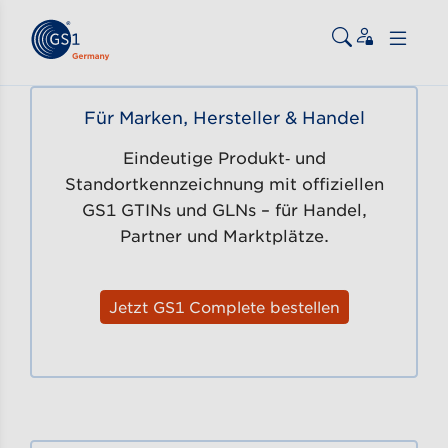
Zum Inhalt gehen
ßen
Für Marken, Hersteller & Handel
Eindeutige Produkt‑ und
Standortkennzeichnung mit offiziellen
GS1 GTINs und GLNs – für Handel,
Partner und Marktplätze.
Jetzt GS1 Complete bestellen