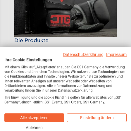
Die Produkte
Unter der Marke CTG gibt es
Datenschutzerklärung
|
Impressum
Trainingsausrüstung wie
Ihre Cookie Einstellungen
Mit einem Klick auf „Akzeptieren“ erlauben Sie GS1 Germany die Verwendung
Handschuhe, Pratzen oder
von Cookies und ähnlichen Technologien. Wir nutzen diese Technologien, um
Sicherheitswesten. Das Besondere:
die Funktionalitäten und Inhalte unserer Webseite für Sie zu optimieren und
Ihnen relevanten Anzeigen auf unserer Webseite oder Webseiten von
Die Produkte sind speziell konzipiert
Drittanbietern anzuzeigen. Alle Informationen zur Datennutzung und -
verarbeitung finden Sie in unserer Datenschutzerklärung.
für Selbstverteidigung, Krav Maga
Ihre Einwilligung und die cookie Richtlinie gelten für alle Websites von „GS1
und Combatives. Denn viele Jahre
Germany“, einschließlich: GS1 Events, GS1 Orders, GS1 Germany.
herrschte das Verständnis, man
Alle akzeptieren
Einstellung ändern
könne klassische
Kampfsportausrüstung auch zum
Ablehnen