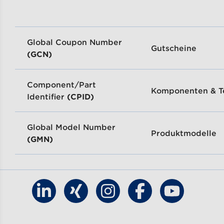
Global Coupon Number
Gutscheine
(GCN)
Component/Part
Komponenten & Te
Identifier
(CPID)
Global Model Number
Produktmodelle
(GMN)
Finde GS1 Germany auf LinkedIn
Finde GS1 Germany auf Xing
Finde GS1 Germany auf Ins
Finde GS1 Germany
Finde GS1 G