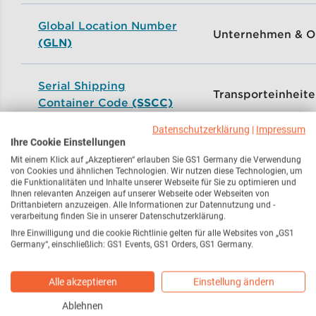
Global Location Number
Unternehmen & O
(GLN)
Serial Shipping
Transporteinheit
Container Code
(SSCC)
Datenschutzerklärung
|
Impressum
Ihre Cookie Einstellungen
Global Individual Asset
Gegenstände &
Mit einem Klick auf „Akzeptieren“ erlauben Sie GS1 Germany die Verwendung
Identifier
(GIAI)
Anlagegüter
von Cookies und ähnlichen Technologien. Wir nutzen diese Technologien, um
die Funktionalitäten und Inhalte unserer Webseite für Sie zu optimieren und
Ihnen relevanten Anzeigen auf unserer Webseite oder Webseiten von
Global Returnable Asset
Wiederverwendb
Drittanbietern anzuzeigen. Alle Informationen zur Datennutzung und -
verarbeitung finden Sie in unserer Datenschutzerklärung.
Identifier
(GRAI)
Transportverpac
Ihre Einwilligung und die cookie Richtlinie gelten für alle Websites von „GS1
Germany“, einschließlich: GS1 Events, GS1 Orders, GS1 Germany.
Beziehungen zwi
Global Service Relation
Alle akzeptieren
Einstellung ändern
Dienstleister und
Number
(GSRN)
Ablehnen
Leistungsempfän