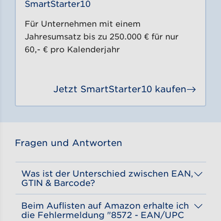
SmartStarter10
Für Unternehmen mit einem
Jahresumsatz bis zu 250.000 € für nur
60,- € pro Kalenderjahr
Jetzt SmartStarter10 kaufen
Gehe 
Fragen und Antworten
Was ist der Unterschied zwischen EAN,
GTIN & Barcode?
– die typischen Striche mit einer Nummer darunter. Diese Nummer ist die
GTIN (Global Trade Item Number)
und dient als weltweit eindeutiger Identifikator für Produkte. Früher,
, wurde diese Nummer in Europa
genannt. EAN und GTIN bezeichnen daher dasselbe, wobei GTIN der international gültige Begriff ist.
Der Barcode selbst ist das grafische Muster, das die
darstellt und es ermöglicht, die Nummer
an einer Kasse
schnell und einfach zu scannen
. Für den Verkauf auf
in den meisten Fällen aus.
ist die Nummer, die ein Produkt eindeutig kennzeichnet.
EAN-Code
ist eine alte Bezeichnung für die
Beim Auflisten auf Amazon erhalte ich
die Fehlermeldung "8572 - EAN/UPC