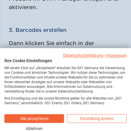
aktivieren.
3. Barcodes erstellen
Dann klicken Sie einfach in der
Produktübersicht auf Optionen und
Datenschutzerklärung
|
Impressum
wählen »Barcode erstellen« aus.
Ihre Cookie Einstellungen
Mit einem Klick auf „Akzeptieren“ erlauben Sie GS1 Germany die Verwendung
von Cookies und ähnlichen Technologien. Wir nutzen diese Technologien, um
die Funktionalitäten und Inhalte unserer Webseite für Sie zu optimieren und
4. Barcodes herunterladen
Ihnen relevanten Anzeigen auf unserer Webseite oder Webseiten von
Drittanbietern anzuzeigen. Alle Informationen zur Datennutzung und -
verarbeitung finden Sie in unserer Datenschutzerklärung.
Den Barcode können Sie anschließend
Ihre Einwilligung und die cookie Richtlinie gelten für alle Websites von „GS1
als Grafikdatei herunterladen und z.B.
Germany“, einschließlich: GS1 Events, GS1 Orders, GS1 Germany.
auf Ihrer Produktverpackung
Alle akzeptieren
Einstellung ändern
integrieren.
Ablehnen