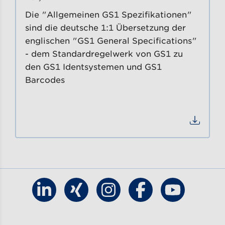
Die "Allgemeinen GS1 Spezifikationen"
sind die deutsche 1:1 Übersetzung der
englischen "GS1 General Specifications"
- dem Standardregelwerk von GS1 zu
den GS1 Identsystemen und GS1
Barcodes
Datei
Finde GS1 Germany auf LinkedIn
Finde GS1 Germany auf Xing
Finde GS1 Germany auf Ins
Finde GS1 Germany
Finde GS1 G