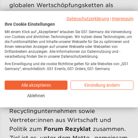
globalen Wertschöpfungsketten als
auch der ganzheitliche Ansatz von
Datenschutzerklärung
|
Impressum
Industrie und Handel überzeugten die
Ihre Cookie Einstellungen
Jury.
Mit einem Klick auf „Akzeptieren“ erlauben Sie GS1 Germany die Verwendung
von Cookies und ähnlichen Technologien. Wir nutzen diese Technologien, um
die Funktionalitäten und Inhalte unserer Webseite für Sie zu optimieren und
ECR Award in der Kategorie
Ihnen relevanten Anzeigen auf unserer Webseite oder Webseiten von
„Sustainability Excellence“
Drittanbietern anzuzeigen. Alle Informationen zur Datennutzung und -
verarbeitung finden Sie in unserer Datenschutzerklärung.
Ihre Einwilligung und die cookie Richtlinie gelten für alle Websites von „GS1
Die Ressourcen unseres Planeten sind
Germany“, einschließlich: GS1 Events, GS1 Orders, GS1 Germany.
endlich. Deshalb schlossen sich führende
Händler, Produkt- und
Alle akzeptieren
Einstellung ändern
Verpackungshersteller, duale Systeme,
Ablehnen
Abfallwirtschafts- und
Recyclingunternehmen sowie
Vertreter:innen aus Wirtschaft und
Politik zum
Forum Rezyklat
zusammen.
Ziel ist es, unter dem Motto „gemeinsam