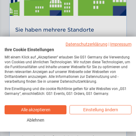
Sie haben mehrere Standorte
Unsere Lösung:
GS1 Complete
Datenschutzerklärung
|
Impressum
Ihre Cookie Einstellungen
Ideal, wenn Sie mehr als einen
Mit einem Klick auf „Akzeptieren“ erlauben Sie GS1 Germany die Verwendung
Standort zertifizieren möchten
von Cookies und ähnlichen Technologien. Wir nutzen diese Technologien, um
die Funktionalitäten und Inhalte unserer Webseite für Sie zu optimieren und
Ihnen relevanten Anzeigen auf unserer Webseite oder Webseiten von
Sie erhalten mit der Bestellung
Drittanbietern anzuzeigen. Alle Informationen zur Datennutzung und -
verarbeitung finden Sie in unserer Datenschutzerklärung.
eine GLN für Ihr Unternehmen
Ihre Einwilligung und die cookie Richtlinie gelten für alle Websites von „GS1
Im GLN-Manager auf unserer
Germany“, einschließlich: GS1 Events, GS1 Orders, GS1 Germany.
GS1 Service-Plattform
Alle akzeptieren
Einstellung ändern
generieren Sie im Anschluss bis
zu 999 Sub-GLNs für Ihre
Ablehnen
einzelnen Standorte. Dieser