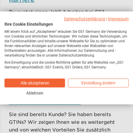
Du suchst einen Job? Arbeiten bei GS1
Germany umfasst sinnstiftende Aufgaben im
Datenschutzerklärung
|
Impressum
Ihre Cookie Einstellungen
Team mit tollen Kolleg:innen. Jetzt
Mit einem Klick auf „Akzeptieren“ erlauben Sie GS1 Germany die Verwendung
informieren, bewerben, Karriere starten!
von Cookies und ähnlichen Technologien. Wir nutzen diese Technologien, um
die Funktionalitäten und Inhalte unserer Webseite für Sie zu optimieren und
Ihnen relevanten Anzeigen auf unserer Webseite oder Webseiten von
Kontakt
Drittanbietern anzuzeigen. Alle Informationen zur Datennutzung und -
verarbeitung finden Sie in unserer Datenschutzerklärung.
Unser Kundenservice ist über das
Ihre Einwilligung und die cookie Richtlinie gelten für alle Websites von „GS1
Germany“, einschließlich: GS1 Events, GS1 Orders, GS1 Germany.
Kontaktformular zu erreichen. Auch steht
unser Chatbot “Beep” zur Verfügung. Adresse:
Alle akzeptieren
Einstellung ändern
Stolberger Straße 1ß8 a, 50933 Köln
Ablehnen
myGS1 Kundenbereich
Sie sind bereits Kunde? Sie haben bereits
GTINs? Wir zeigen Ihnen wie es weitergeht
und von welchen Vorteilen Sie zusätzlich