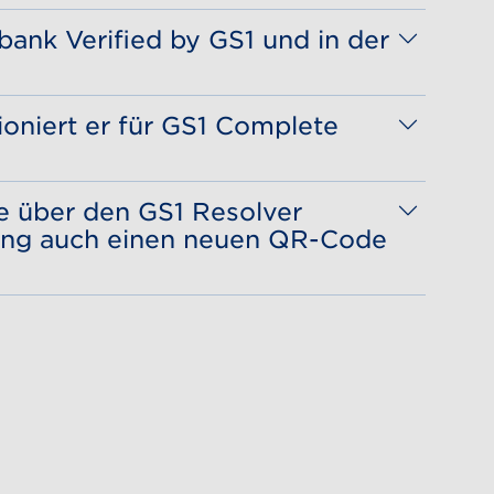
bank Verified by GS1 und in der
ioniert er für GS1 Complete
rm Ihre GTINs abrufen bzw. erstellen.
e über den GS1 Resolver
lung auch einen neuen QR-Code