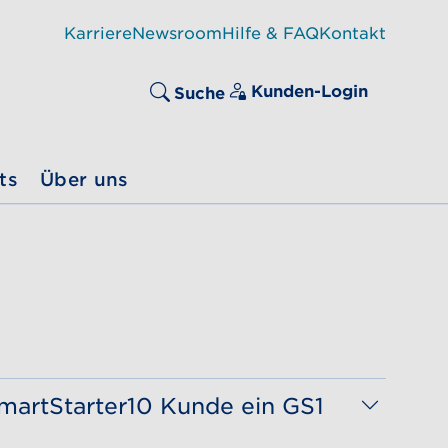
Karriere
Newsroom
Hilfe & FAQ
Kontakt
Kunden-Login
Suche
ts
Über uns
martStarter10 Kunde ein GS1