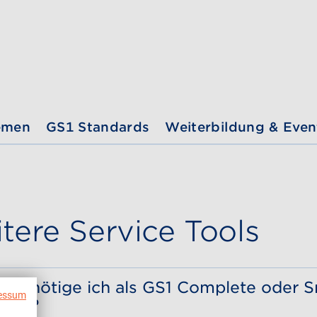
emen
GS1 Standards
Weiterbildung & Even
tere Service Tools
 benötige ich als GS1 Complete oder S
essum
fikat?