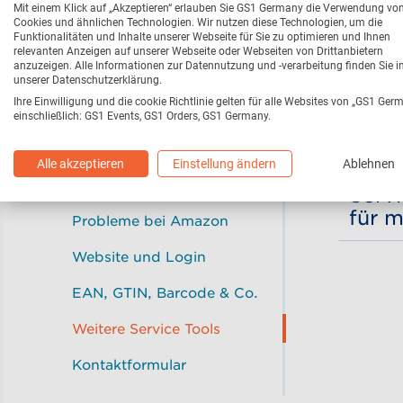
GLN-Manager
Mit einem Klick auf „Akzeptieren“ erlauben Sie GS1 Germany die Verwendung vo
Sie bekommen eine Rückfrage Ihres Geschäftspartners zu Ihrer GLN? Oder Sie lassen Ihre Produkte im Ausland herstellen
Das Zertifikat ist für ein Kalenderjahr gültig und in deutscher und en
Cookies und ähnlichen Technologien. Wir nutzen diese Technologien, um die
Warum
Funktionalitäten und Inhalte unserer Webseite für Sie zu optimieren und Ihnen
QR-Code-Manager
GS1 R
relevanten Anzeigen auf unserer Webseite oder Webseiten von Drittanbietern
anzuzeigen. Alle Informationen zur Datennutzung und -verarbeitung finden Sie i
GS1 Service-Plattform
unserer Datenschutzerklärung.
Anhand Ihres Eintrags können Händler und Partner Ihre GTINs auf Echtheit prüfen.
Was i
Ihre Einwilligung und die cookie Richtlinie gelten für alle Websites von „GS1 Ger
Vertrag, Daten, Rechnung
einschließlich: GS1 Events, GS1 Orders, GS1 Germany.
Kund
Bestellung
Über unseren kostenfreien Prüfziffernrechner können S
gelangen 
Alle akzeptieren
Einstellung ändern
Ablehnen
Ich 
EAN GTINs nachbestellen
Serv
für 
Probleme bei Amazon
Nein, der bestehende QR-Code kann weiter benutzt werden
Website und Login
EAN, GTIN, Barcode & Co.
Weitere Service Tools
Kontaktformular