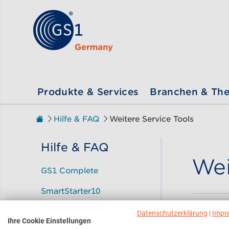
Zum Inhalt gehen
ßen
Produkte & Services
Branchen & Th
Zur Startseite
Hilfe & FAQ
Weitere Service Tools
Sie sind hier:
Hilfe & FAQ
Wei
GS1 Complete
SmartStarter10
Wozu
GTIN Manager
Datenschutzerklärung
|
Impr
Zerti
Ihre Cookie Einstellungen