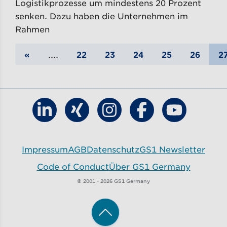
Logistikprozesse um mindestens 20 Prozent
senken. Dazu haben die Unternehmen im
Rahmen
«
....
22
23
24
25
26
2
Finde GS1 Germany auf LinkedIn
Finde GS1 Germany auf Xing
Finde GS1 Germany auf Ins
Finde GS1 Germany
Finde GS1 G
Impressum
AGB
Datenschutz
GS1 Newsletter
Code of Conduct
Über GS1 Germany
© 2001 - 2026 GS1 Germany
Zum Anfang der Seite zurüc