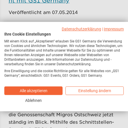
nt mit GS1 Germany
Veröffentlicht am 07.05.2014
Die zentrumsnahen Lebensmittelmärkte "Cap
Datenschutzerklärung
|
Impressum
...der Lebensmittelpunkt" verfolgen die
Ihre Cookie Einstellungen
Verbesserung der Arbeitsplatzsituation und
Mit einem Klick auf „Akzeptieren“ erlauben Sie GS1 Germany die Verwendung
die Erweiterung der Möglichkeiten für die
von Cookies und ähnlichen Technologien. Wir nutzen diese Technologien, um
die Funktionalitäten und Inhalte unserer Webseite für Sie zu optimieren und
Beschäftigung von Menschen mit Be
Ihnen relevanten Anzeigen auf unserer Webseite oder Webseiten von
Drittanbietern anzuzeigen. Alle Informationen zur Datennutzung und -
verarbeitung finden Sie in unserer Datenschutzerklärung.
Rückverfolgbarkeit: Der St. Galler Ol
Ihre Einwilligung und die cookie Richtlinie gelten für alle Websites von „GS1
ma-Bratwurst auf der Spur
Germany“, einschließlich: GS1 Events, GS1 Orders, GS1 Germany.
Veröffentlicht am 24.04.2014
Alle akzeptieren
Einstellung ändern
Von der Produktion bis in den Supermarkt:
Ablehnen
Ihre berühmte St. Galler Olma-Bratwurst hat
die Genossenschaft Migros Ostschweiz jetzt
ständig im Blick. Mithilfe des Schnittstellen-