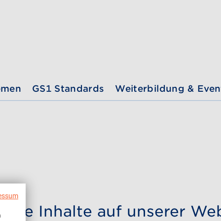
emen
GS1 Standards
Weiterbildung & Even
essum
evante Inhalte auf unserer We
n