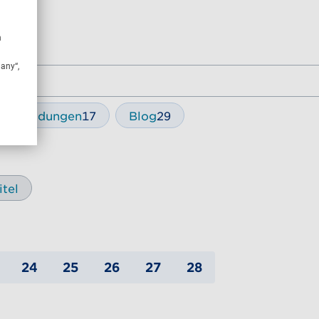
n
many“,
essemeldungen
17
Blog
29
itel
24
25
26
27
28