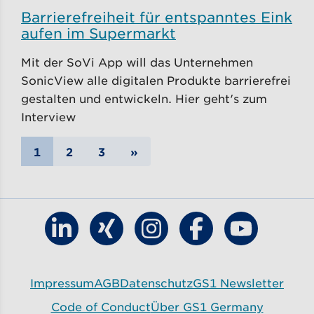
Barrierefreiheit für entspanntes Eink
aufen im Supermarkt
Mit der SoVi App will das Unternehmen
SonicView alle digitalen Produkte barrierefrei
gestalten und entwickeln. Hier geht's zum
Interview
1
2
3
»
Finde GS1 Germany auf LinkedIn
Finde GS1 Germany auf Xing
Finde GS1 Germany auf Ins
Finde GS1 Germany
Finde GS1 G
Impressum
AGB
Datenschutz
GS1 Newsletter
Code of Conduct
Über GS1 Germany