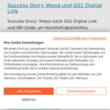
Success Story Wepa und GS1 Digital
Link
Success Story: Wepa nutzt GS1 Digital Link
und QR-Code, um Nachhaltigkeitsinfos,
Marketing und Produktdaten direkt auf
Datenschutzerklärung
|
Impressum
Verpackungen bereitzustellen.
Ihre Cookie Einstellungen
Mit einem Klick auf „Akzeptieren“ erlauben Sie GS1 Germany die Verwendung
Quo vadis E-Commerce? Über den H
von Cookies und ähnlichen Technologien. Wir nutzen diese Technologien, um
die Funktionalitäten und Inhalte unserer Webseite für Sie zu optimieren und
andel von morgen!
Ihnen relevanten Anzeigen auf unserer Webseite oder Webseiten von
Drittanbietern anzuzeigen. Alle Informationen zur Datennutzung und -
Interview von GS1 Germany mit Mark
verarbeitung finden Sie in unserer Datenschutzerklärung.
Ihre Einwilligung und die cookie Richtlinie gelten für alle Websites von „GS1
Tomaszewski, Co-Founder & Managing
Germany“, einschließlich: GS1 Events, GS1 Orders, GS1 Germany.
Partner, über Marktplätze, Technologien und
Visionen im E-Commerce.
Alle akzeptieren
Einstellung ändern
Ablehnen
Multichannel: Onlinegeschäft wächs
t, aber nicht überall!