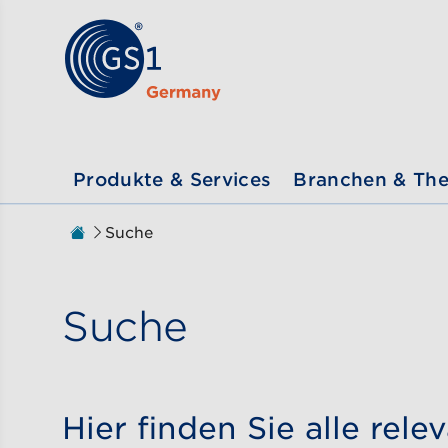
Zum Inhalt gehen
ßen
Produkte & Services
Branchen & Th
Zur Startseite
Suche
Sie sind hier:
Suche
Hier finden Sie alle rel