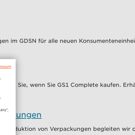
ngen im GDSN für alle neuen Konsumenteneinh
essum
n
alten Sie, wenn Sie GS1 Complete kaufen. Erhält
n
many“,
packungen
ur Reduktion von Verpackungen begleiten wir 