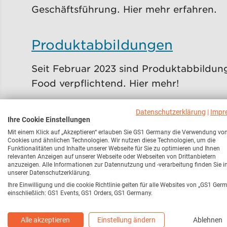
Geschäftsführung. Hier mehr erfahren.
Produktabbildungen
Seit Februar 2023 sind Produktabbildu
Food verpflichtend. Hier mehr!
Datenschutzerklärung
|
Impr
GS1 Complete
Ihre Cookie Einstellungen
Mit einem Klick auf „Akzeptieren“ erlauben Sie GS1 Germany die Verwendung vo
Cookies und ähnlichen Technologien. Wir nutzen diese Technologien, um die
EANs/GTINs passend für Ihr Business erh
Funktionalitäten und Inhalte unserer Webseite für Sie zu optimieren und Ihnen
zukünftige Anforderungen
relevanten Anzeigen auf unserer Webseite oder Webseiten von Drittanbietern
anzuzeigen. Alle Informationen zur Datennutzung und -verarbeitung finden Sie i
unserer Datenschutzerklärung.
Ihre Einwilligung und die cookie Richtlinie gelten für alle Websites von „GS1 Ger
Herausforderungen von Ver
einschließlich: GS1 Events, GS1 Orders, GS1 Germany.
Mit diversen Mehrweglösungsansätzen z
Alle akzeptieren
Einstellung ändern
Ablehnen